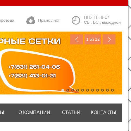
ПН.-ПТ.: 8-17
проезда
Прайс лист
СБ., ВС.: выходной
1
из 12
ТЫ
О КОМПАНИИ
СТАТЬИ
КОНТАКТЫ