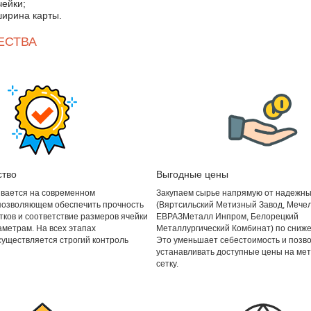
чейки;
ширина карты.
ЕСТВА
ство
Выгодные цены
ивается на современном
Закупаем сырье напрямую от надежны
позволяющем обеспечить прочность
(Вяртсильский Метизный Завод, Мече
тков и соответствие размеров ячейки
ЕВРАЗМеталл Инпром, Белорецкий
метрам. На всех этапах
Металлургический Комбинат) по сниже
существляется строгий контроль
Это уменьшает себестоимость и позв
устанавливать доступные цены на ме
сетку.