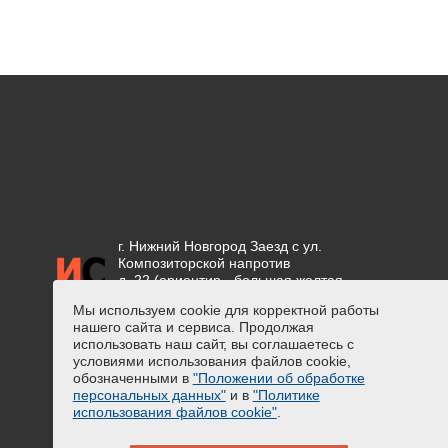
г. Нижний Новгород Заезд с ул.
Композиторской напротив
д. 22 (ориентир - большая желтая
вывеска "СЕТКА")
Мы используем cookie для корректной работы
нашего сайта и сервиса. Продолжая
Положение об обработке
использовать наш сайт, вы соглашаетесь с
персональных данных
условиями использования файлов cookie,
Предупреждение о сборе
обозначенными в
"Положении об обработке
персональных данных
персональных данных"
и в
"Политике
Политика использования файлов
использования файлов cookie"
.
cookie