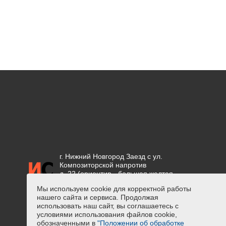
г. Нижний Новгород Заезд с ул.
Композиторской напротив
д. 22 (ориентир - большая желтая
вывеска "СЕТКА")
Мы используем cookie для корректной работы
нашего сайта и сервиса. Продолжая
Положение об обработке
использовать наш сайт, вы соглашаетесь с
персональных данных
условиями использования файлов cookie,
Предупреждение о сборе
обозначенными в
"Положении об обработке