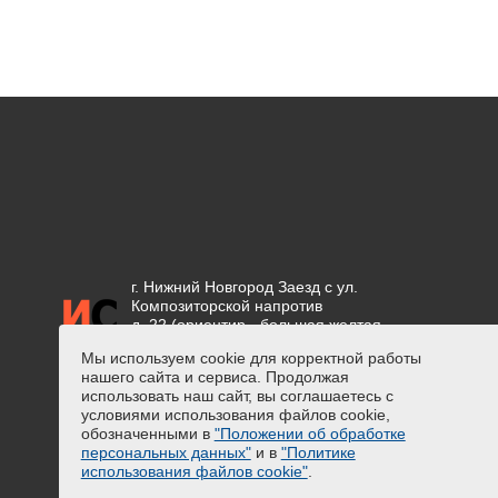
г. Нижний Новгород Заезд с ул.
Композиторской напротив
д. 22 (ориентир - большая желтая
вывеска "СЕТКА")
Мы используем cookie для корректной работы
нашего сайта и сервиса. Продолжая
Положение об обработке
использовать наш сайт, вы соглашаетесь с
персональных данных
условиями использования файлов cookie,
Предупреждение о сборе
обозначенными в
"Положении об обработке
персональных данных
персональных данных"
и в
"Политике
Политика использования файлов
использования файлов cookie"
.
cookie