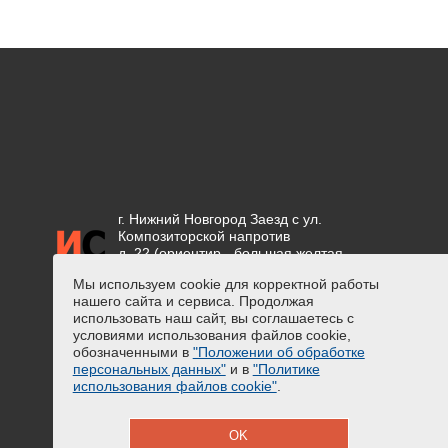
г. Нижний Новгород Заезд с ул.
Композиторской напротив
д. 22 (ориентир - большая желтая
вывеска "СЕТКА")
Мы используем cookie для корректной работы
нашего сайта и сервиса. Продолжая
Положение об обработке
использовать наш сайт, вы соглашаетесь с
персональных данных
условиями использования файлов cookie,
Предупреждение о сборе
обозначенными в
"Положении об обработке
персональных данных
персональных данных"
и в
"Политике
Политика использования файлов
использования файлов cookie"
.
cookie
OK