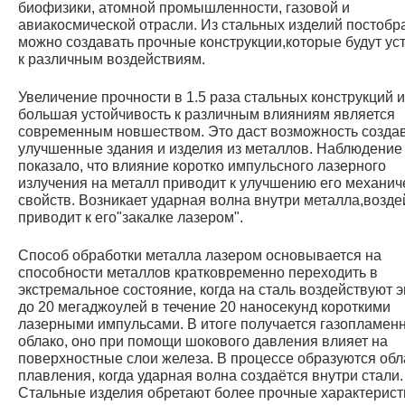
биофизики, атомной промышленности, газовой и
авиакосмической отрасли. Из стальных изделий постобр
можно создавать прочные конструкции,которые будут ус
к различным воздействиям.
Увеличение прочности в 1.5 раза стальных конструкций и
большая устойчивость к различным влияниям является
современным новшеством. Это даст возможность созда
улучшенные здания и изделия из металлов. Наблюдение
показало, что влияние коротко импульсного лазерного
излучения на металл приводит к улучшению его механич
свойств. Возникает ударная волна внутри металла,возде
приводит к его"закалке лазером".
Способ обработки металла лазером основывается на
способности металлов кратковременно переходить в
экстремальное состояние, когда на сталь воздействуют 
до 20 мегаджоулей в течение 20 наносекунд короткими
лазерными импульсами. В итоге получается газопламен
облако, оно при помощи шокового давления влияет на
поверхностные слои железа. В процессе образуются обл
плавления, когда ударная волна создаётся внутри стали.
Стальные изделия обретают более прочные характерист