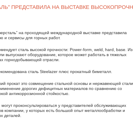
АЛЬ” ПРЕДСТАВИЛА НА ВЫСТАВКЕ ВЫСОКОПРОЧ
ерсталь” на проходящей международной выставке представила
ю и сервисы для горных работ.
ендует сталь высокой прочности: Power-form, weld, hard, base. Из
али выпускают оборудование, которое может работать в тяжелых
ах горнодобывающей отрасли.
екомендована сталь Steelazer плюс прокатный биметалл.
ий прокат это совмещение стальной основы и нержавеющей стали
рименение дорогих дефицитных материалов по сравнению со
окой антикоррозионной стойкостью.
и могут проконсультироваться у представителей обслуживающих
в компании, у которых есть большой опыт металлообработки и
ых деталей.