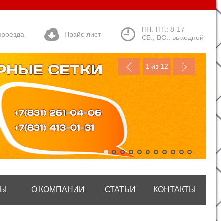
ПН.-ПТ.: 8-17
проезда
Прайс лист
СБ., ВС.: выходной
1
из 12
ТЫ
О КОМПАНИИ
СТАТЬИ
КОНТАКТЫ