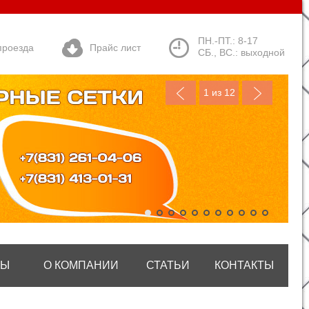
ПН.-ПТ.: 8-17
проезда
Прайс лист
СБ., ВС.: выходной
1
из 12
ТЫ
О КОМПАНИИ
СТАТЬИ
КОНТАКТЫ