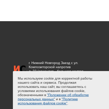
г. Нижний Новгород Заезд с ул.
Композиторской напротив
д. 22 (ориентир - большая желтая
вывеска "СЕТКА")
Мы используем cookie для корректной работы
нашего сайта и сервиса. Продолжая
Положение об обработке
использовать наш сайт, вы соглашаетесь с
персональных данных
условиями использования файлов cookie,
Предупреждение о сборе
обозначенными в
"Положении об обработке
персональных данных
персональных данных"
и в
"Политике
Политика использования файлов
использования файлов cookie"
.
cookie