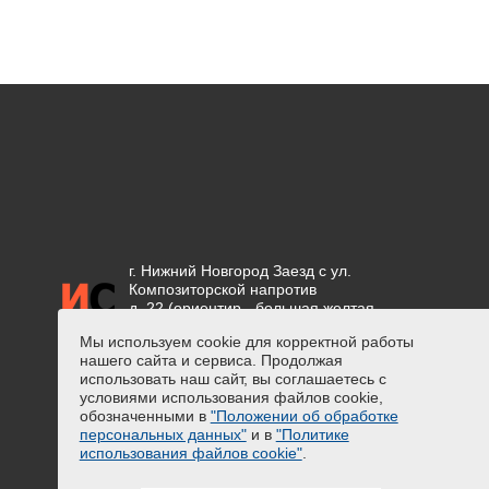
г. Нижний Новгород Заезд с ул.
Композиторской напротив
д. 22 (ориентир - большая желтая
вывеска "СЕТКА")
Мы используем cookie для корректной работы
нашего сайта и сервиса. Продолжая
Положение об обработке
использовать наш сайт, вы соглашаетесь с
персональных данных
условиями использования файлов cookie,
Предупреждение о сборе
обозначенными в
"Положении об обработке
персональных данных
персональных данных"
и в
"Политике
Политика использования файлов
использования файлов cookie"
.
cookie