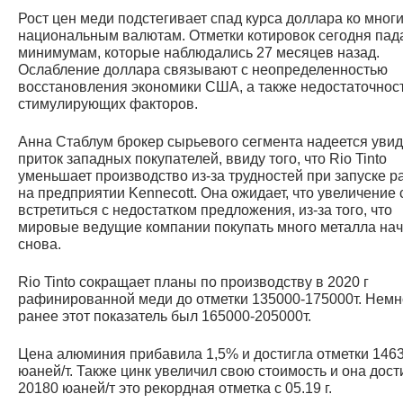
Рост цен меди подстегивает спад курса доллара ко мног
национальным валютам. Отметки котировок сегодня пад
минимумам, которые наблюдались 27 месяцев назад.
Ослабление доллара связывают с неопределенностью
восстановления экономики США, а также недостаточнос
стимулирующих факторов.
Анна Стаблум брокер сырьевого сегмента надеется увид
приток западных покупателей, ввиду того, что Rio Tinto
уменьшает производство из-за трудностей при запуске р
на предприятии Kennecott. Она ожидает, что увеличение
встретиться с недостатком предложения, из-за того, что
мировые ведущие компании покупать много металла нач
снова.
Rio Tinto сокращает планы по производству в 2020 г
рафинированной меди до отметки 135000-175000т. Нем
ранее этот показатель был 165000-205000т.
Цена алюминия прибавила 1,5% и достигла отметки 146
юаней/т. Также цинк увеличил свою стоимость и она дост
20180 юаней/т это рекордная отметка с 05.19 г.