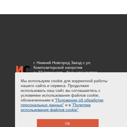
г. Нижний Новгород Заезд с ул.
Композиторской напротив
д. 22 (ориентир - большая желтая
вывеска "СЕТКА")
Мы используем cookie для корректной работы
нашего сайта и сервиса. Продолжая
Положение об обработке
использовать наш сайт, вы соглашаетесь с
персональных данных
условиями использования файлов cookie,
Предупреждение о сборе
обозначенными в
"Положении об обработке
персональных данных
персональных данных"
и в
"Политике
Политика использования файлов
использования файлов cookie"
.
cookie
OK