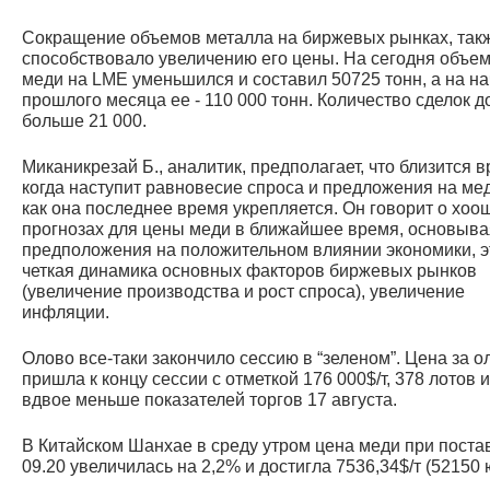
Сокращение объемов металла на биржевых рынках, так
способствовало увеличению его цены. На сегодня объем
меди на LME уменьшился и составил 50725 тонн, а на н
прошлого месяца ее - 110 000 тонн. Количество сделок д
больше 21 000.
Миканикрезай Б., аналитик, предполагает, что близится в
когда наступит равновесие спроса и предложения на мед
как она последнее время укрепляется. Он говорит о хоо
прогнозах для цены меди в ближайшее время, основыва
предположения на положительном влиянии экономики, э
четкая динамика основных факторов биржевых рынков
(увеличение производства и рост спроса), увеличение
инфляции.
Олово все-таки закончило сессию в “зеленом”. Цена за о
пришла к концу сессии с отметкой 176 000$/т, 378 лотов и
вдвое меньше показателей торгов 17 августа.
В Китайском Шанхае в среду утром цена меди при поста
09.20 увеличилась на 2,2% и достигла 7536,34$/т (52150 