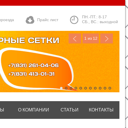
ПН.-ПТ.: 8-17
проезда
Прайс лист
СБ., ВС.: выходной
1
из 12
ТЫ
О КОМПАНИИ
СТАТЬИ
КОНТАКТЫ