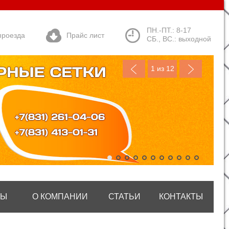
ПН.-ПТ.: 8-17
проезда
Прайс лист
СБ., ВС.: выходной
1
из 12
ТЫ
О КОМПАНИИ
СТАТЬИ
КОНТАКТЫ