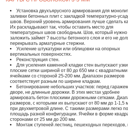
Установка двухъярусного армирования для моноли
заливки бетонных плит с закладкой температурно-уса
швов. Верхний уровень армирования лучше сделать к
Их раскладывают так, чтобы оставить место для
температурных швов свободным. Шов, который нужно
заложить займет ? высоты бетонного слоя и его не до
перекрывать арматурные стержни.
Усиление штукатурки или облицовки на опорных
вертикальных поверхностях.
Реконструкция стен.
Для усиления каменной кладки стен выпускают узк
плоские сетки шириной от 80 до 650 мм с квадратными
ячейками со стороной 25-200 мм. Диапазон размеров
соответствует разным по ширине кладкам.
Бетонирование небольших участков: перед гаражем
дворе, не длинные дорожки. В этих местах удобнее
армировать бетон плоскими дорожными сетками. Диап
размеров, с которыми их выпускают от 80 мм до 1-1,5 
при двухметровой длине. C такими размерами легко п
площадь разной конфигурации. Ячейки в форме квадр
сторонами от 25 мм до 200 мм.
Монтаж ступеней лестниц, пешеходных переходов, 