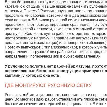
В этих бетонных конструкциях армирование тяжелыми п
картами с d от 12мм и выше никак не заменить рулонны
метизами. Почему? Рассчитанную плотность армирован
продольными рабочими стержнями в два ряда можно за
если положить 5-6 рядов рулонной сетки с меньшим диа
проволоки. Плотность армирования сравняется, но у ру
полотна нет той жесткости, какая есть у стальной стержн
арматуры. Жесткость нужна рабочим стержням, которые 
нести основную нагрузку. Направление нагрузок может б
вдоль элемента (сжимающие) или поперек (изгибающие)
Поэтому выпускают 3 типа тяжелых карт, в которых учит
направление нагрузок. У них рабочие стержни в: продол
направлении, поперечном или в обоих направлениях.
У рулонного полотна нет рабочей арматуры, поэтом
перечисленные бетонные конструкции армируют п
картами, у которых она есть.
ГДЕ МОНТИРУЮТ РУЛОННУЮ СЕТКУ
Решая, какой метиз установить, сопоставляют их прочнос
цену. Во многих видах работ устанавливать плоские сетк
большими сечениями стержней не рационально. В итоге