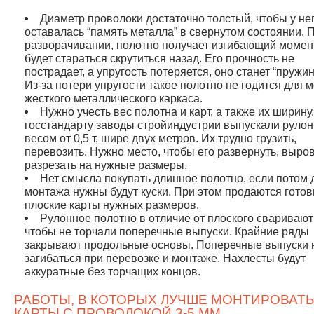
Диаметр проволоки достаточно толстый, чтобы у не
оставалась “память металла” в свернутом состоянии. 
разворачивании, полотно получает изгибающий момен
будет стараться скрутиться назад. Его прочность не
пострадает, а упругость потеряется, оно станет “пружин
Из-за потери упругости такое полотно не годится для 
жесткого металлического каркаса.
Нужно учесть вес полотна и карт, а также их ширину
госстандарту заводы стройиндустрии выпускали руло
весом от 0,5 т, шире двух метров. Их трудно грузить,
перевозить. Нужно место, чтобы его развернуть, выров
разрезать на нужные размеры.
Нет смысла покупать длинное полотно, если потом 
монтажа нужны будут куски. При этом продаются гото
плоские карты нужных размеров.
Рулонное полотно в отличие от плоского сваривают 
чтобы не торчали поперечные выпуски. Крайние ряды
закрывают продольные основы. Поперечные выпуски н
загибаться при перевозке и монтаже. Нахлесты будут
аккуратные без торчащих концов.
РАБОТЫ, В КОТОРЫХ ЛУЧШЕ МОНТИРОВАТЬ
КАРТЫ С ПРОВОЛОКОЙ 3-5 ММ