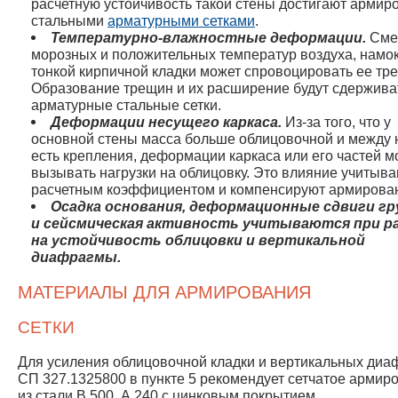
расчетную устойчивость такой стены достигают арми
стальными
арматурными сетками
.
Температурно-влажностные деформации.
Сме
морозных и положительных температур воздуха, намо
тонкой кирпичной кладки может спровоцировать ее тр
Образование трещин и их расширение будут сдержива
арматурные стальные сетки.
Деформации несущего каркаса.
Из-за того, что у
основной стены масса больше облицовочной и между
есть крепления, деформации каркаса или его частей м
вызывать нагрузки на облицовку. Это влияние учитыв
расчетным коэффициентом и компенсируют армирова
Осадка основания,
деформационные сдвиги г
и сейсмическая активность учитываются при р
на устойчивость облицовки и вертикальной
диафрагмы.
МАТЕРИАЛЫ ДЛЯ АРМИРОВАНИЯ
СЕТКИ
Для усиления облицовочной кладки и вертикальных диа
СП 327.1325800 в пункте 5 рекомендует сетчатое армир
из стали В 500, А 240 с цинковым покрытием.