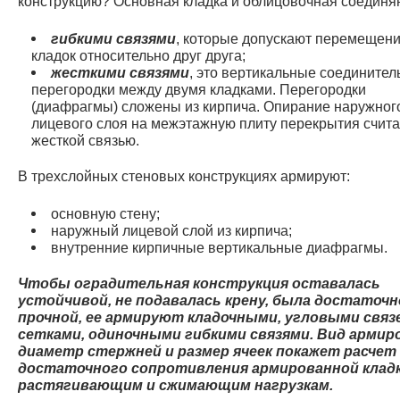
конструкцию? Основная кладка и облицовочная соединя
гибкими связями
, которые допускают перемещен
кладок относительно друг друга;
жесткими связями
, это вертикальные соедините
перегородки между двумя кладками. Перегородки
(диафрагмы) сложены из кирпича. Опирание наружног
лицевого слоя на межэтажную плиту перекрытия счит
жесткой связью.
В трехслойных стеновых конструкциях армируют:
основную стену;
наружный лицевой слой из кирпича;
внутренние кирпичные вертикальные диафрагмы.
Чтобы оградительная конструкция оставалась
устойчивой, не подавалась крену, была достаточн
прочной, ее армируют кладочными, угловыми свя
сетками, одиночными гибкими связями. Вид армир
диаметр стержней и размер ячеек покажет расчет
достаточного сопротивления армированной клад
растягивающим и сжимающим нагрузкам.