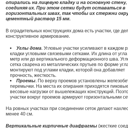
опирались на лицевую кладку и на основную стену,
соединяя их. При этом сетки будут оставаться в
горизонтальных швах, так чтобы их стержни окр
цементный раствор 15 мм.
В оградительных конструкциях дома есть участки, где де
конструктивное армирование.
Углы дома
. Угловые участки усиливают в каждом 
кладки угловыми связевыми сетками. Их длина от угла
метр или до вертикального деформационного шва. Угл
сетка сварена из металлических прутьев по форме угла
монтируют под углами кладки, которой она добавляет
прочность, жесткость.
Проемы
. По верху проемов установлены железоб
перемычки. На места их опирания приходятся пиковы
весовые нагрузки от вышележащих конструкций. Поэт
участки вокруг проемов армируют горизонтальными се
На ровных участках при соединении сеток делают нахлес
менее 40 см.
Вертикальные кирпичные диафрагмы
(жесткие сое