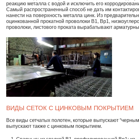
реакцию металла с водой и исключить его корродирован
Самый распространенный способ не дать им контактиро
нанести на поверхность металла цинк. Из предваритель
оцинкованной прокатной проволоки В1, Вр1, низкоуглер
проволоки, листового проката вырабатывают арматурные
ВИДЫ СЕТОК С ЦИНКОВЫМ ПОКРЫТИЕМ
Все виды сетчатых полотен, которые выпускают “черным
выпускают также с цинковым покрытием.
Сварные: из гладкой В1, профилированной Вр1; из