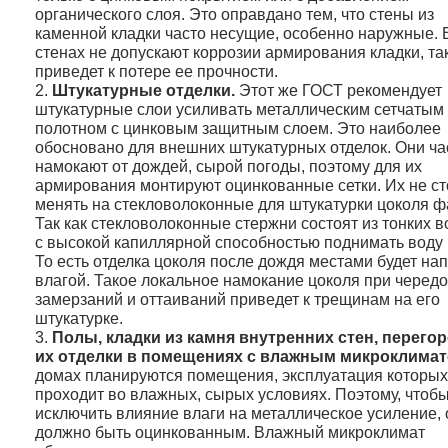
органического слоя. Это оправдано тем, что стены из
каменной кладки часто несущие, особенно наружные. 
стенах не допускают коррозии армирования кладки, так
приведет к потере ее прочности.
Штукатурные отделки.
Этот же ГОСТ рекомендует
штукатурные слои усиливать металлическим сетчатым
полотном с цинковым защитным слоем. Это наиболее
обосновано для внешних штукатурных отделок. Они ча
намокают от дождей, сырой погоды, поэтому для их
армирования монтируют оцинкованные сетки. Их не ст
менять на стекловолоконные для штукатурки цоколя ф
Так как стекловолоконные стержни состоят из тонких 
с высокой капиллярной способностью поднимать воду 
То есть отделка цоколя после дождя местами будет на
влагой. Такое локальное намокание цоколя при черед
замерзаний и оттаиваний приведет к трещинам на его
штукатурке.
Полы, кладки из камня внутренних стен, перегор
их отделки в помещениях с влажным микроклима
домах планируются помещения, эксплуатация которых
проходит во влажных, сырых условиях. Поэтому, чтоб
исключить влияние влаги на металлическое усиление, 
должно быть оцинкованным. Влажный микроклимат