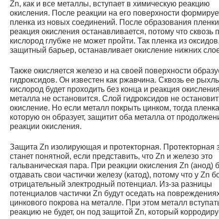
Zn, как и все металлы, вступает в химическую реакцию
окисления. После реакции на его поверхности формируе
пленка из новых соединений. После образования пленки
реакция окисления останавливается, потому что сквозь 
кислород глубже не может пройти. Так пленка из оксидов,
защитный барьер, останавливает окисление нижних слое
Также окисляется железо и на своей поверхности образу
гидроксидов. Он известен как ржавчина. Сквозь ее рыхл
кислород будет проходить без конца и реакция окислени
металла не остановится. Слой гидроксидов не остановит
окисление. Но если металл покрыть цинком, тогда пленка
которую он образует, защитит оба металла от продолжен
реакции окисления.
Защита Zn изолирующая и протекторная. Протекторная 
станет понятной, если представить, что Zn и железо это
гальваническая пара. При реакции окисления Zn (анод) 
отдавать свои частички железу (катод), потому что у Zn б
отрицательный электродный потенциал. Из-за разницы
потенциалов частички Zn будут оседать на повреждения
цинкового покрова на металле. При этом металл вступат
реакцию не будет, он под защитой Zn, который корродиру