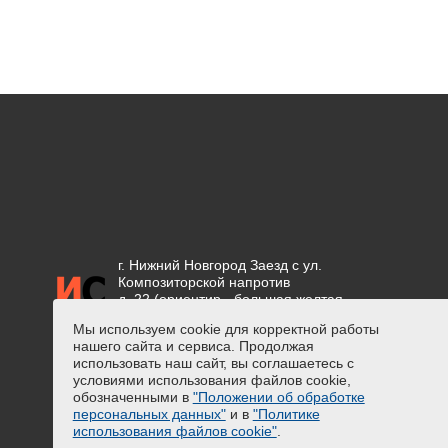
г. Нижний Новгород Заезд с ул.
Композиторской напротив
д. 22 (ориентир - большая желтая
вывеска "СЕТКА")
Мы используем cookie для корректной работы
нашего сайта и сервиса. Продолжая
Положение об обработке
использовать наш сайт, вы соглашаетесь с
персональных данных
условиями использования файлов cookie,
Предупреждение о сборе
обозначенными в
"Положении об обработке
персональных данных
персональных данных"
и в
"Политике
Политика использования файлов
использования файлов cookie"
.
cookie