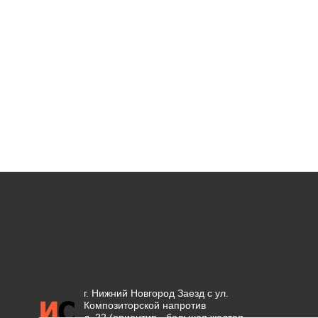
г. Нижний Новгород Заезд с ул.
Композиторской напротив
д. 22 (ориентир - большая желтая