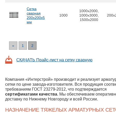
Сетка
1000x2000,
сварная
1000
1000x3000,
200x
200х200х5
1500x2000
мм
«
1
2
СКАЧАТЬ Прайс-лист на сетку сварную
Компания «Интерстрой» производит и реализует армат
сетки по цене завода-изготовителя. Вся продукция соотв
требованиям ГОСТ 23279-2012, что подтверждается
сертификатами качества
. Мы обеспечиваем оператив
доставку по Нижнему Новгороду и всей России.
НАЗНАЧЕНИЕ ТЯЖЕЛЫХ АРМАТУРНЫХ СЕТ